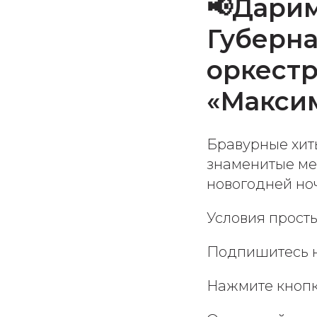
📢Дарим
Губерн
оркестра
«Макси
Бравурные хит
знаменитые ме
новогодней но
Условия просты
Подпишитесь н
Нажмите кнопк