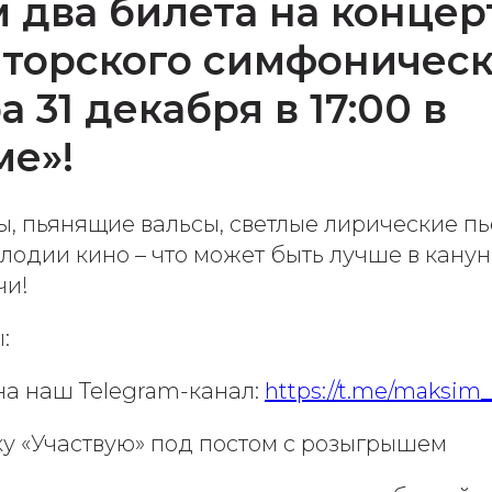
 два билета на концер
аторского симфоническ
 31 декабря в 17:00 в
ме»!
ы, пьянящие вальсы, светлые лирические пь
лодии кино – что может быть лучше в кану
чи!
:
а наш Telegram-канал:
https://t.me/maksim
у «Участвую» под постом с розыгрышем