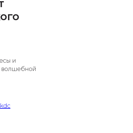
т
ого
есы и
н волшебной
_kdc