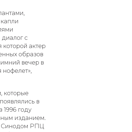
лантами,
 капли
лями
 диалог с
я которой актер
енных образов
Зимний вечер в
я нофелет»,
, которые
 появлялись в
в 1996 году
ьным изданием.
на Синодом РПЦ