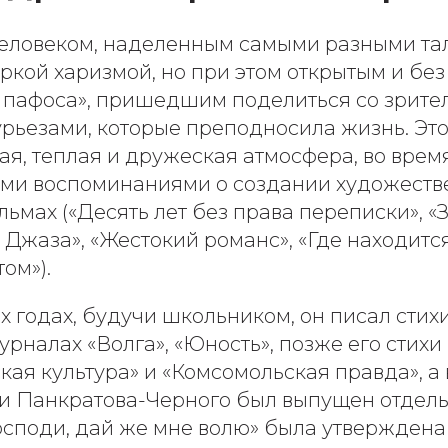
 человеком, наделенным самыми разными та
ркой харизмой, но при этом открытым и без
 пафоса», пришедшим поделиться со зрите
рьезами, которые преподносила жизнь. Это
ая, теплая и дружеская атмосфера, во врем
ами воспоминаниями о создании художеств
льмах («Десять лет без права переписки», «
з Джаза», «Жестокий романс», «Где находитс
ом»).
 годах, будучи школьником, он писал стихи
урналах «Волга», «Юность», позже его стихи
ская культура» и «Комсомольская правда», а 
и Панкратова-Черного был выпущен отдел
Господи, дай же мне волю» была утвержде