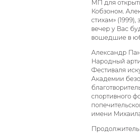
МП для открыт
Кобзоном. Алек
стихам» (1999)
вечер у Вас бу
вошедшие в юб
Александр Пан
Народный арти
Фестиваля иск
Академии безо
благотворител
спортивного ф
попечительско
имени Михаила
Продолжительно