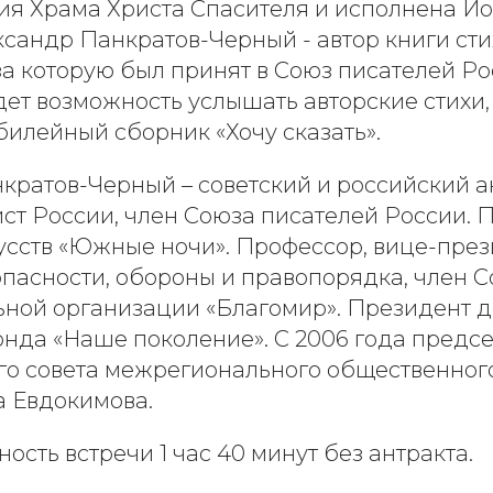
ия Храма Христа Спасителя и исполнена И
сандр Панкратов-Черный - автор книги сти
, за которую был принят в Союз писателей Ро
дет возможность услышать авторские стихи,
илейный сборник «Хочу сказать».
кратов-Черный – советский и российский а
ст России, член Союза писателей России. 
усств «Южные ночи». Профессор, вице-пре
пасности, обороны и правопорядка, член С
ьной организации «Благомир». Президент д
онда «Наше поколение». С 2006 года предс
го совета межрегионального общественног
 Евдокимова.
сть встречи 1 час 40 минут без антракта.