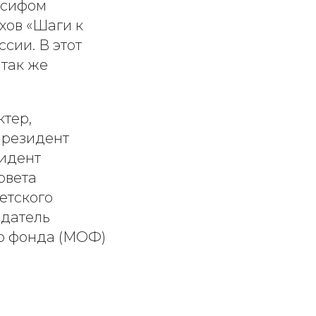
осифом
хов «Шаги к
ссии. В этот
 так же
ктер,
Президент
зидент
овета
етского
едатель
о фонда (МОФ)