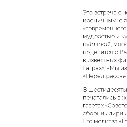
Это встреча с
ироничным, с я
«современного
мудростью и ку
публикой, мягк
поделится с В
в известных фи
Гаграх», «Мы и
«Перед рассвет
В шестидесятых
печатались в ж
газетах «Совет
сборник лирик
Его молитва «