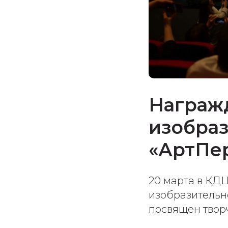
Награж
изобраз
«АртПе
20 марта в КД
изобразительно
посвящен твор