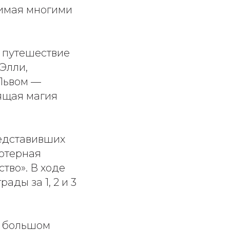
бимая многими
е путешествие
 Элли,
Львом —
оящая магия
редставивших
ьютерная
тво». В ходе
ды за 1, 2 и 3
а большом