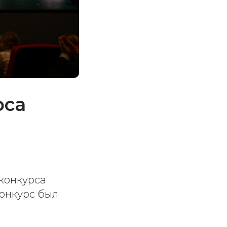
рса
конкурса
конкурс был