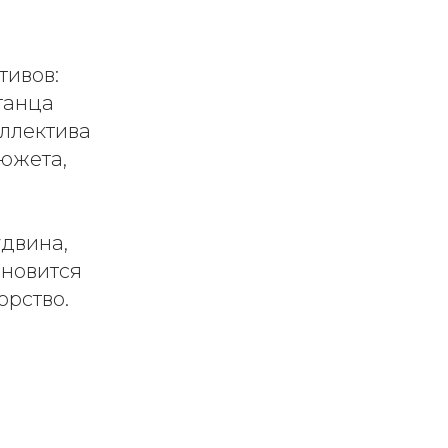
тивов:
танца
оллектива
сюжета,
удвина,
ановится
орство.