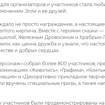
для организаторов и участников стала лю
лючениях Элли и её друзей.
 ждало не просто награждение, а настояще
елтого кирпича. Вместе с героями сказки —
ашилой, Железным Дровосеком и Храбрым 
или, как ценна дружба и узнали, что наст
честве и добрых сердцах.
ерсонаж» собрал более 800 участников, п
 номинациях «Живопись», «Графика», «Комп
мация» и «Декоративно-прикладное творчес
 вручены специальные призы, а также награ
 участников были продемонстрированы н