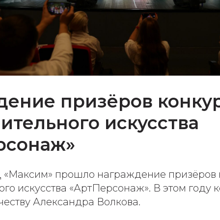
дение призёров конку
ительного искусства
рсонаж»
Ц «Максим» прошло награждение призёров 
го искусства «АртПерсонаж». В этом году 
честву Александра Волкова.