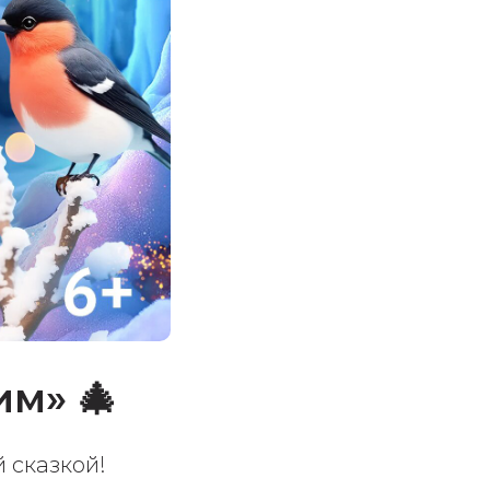
м» 🎄
 сказкой!