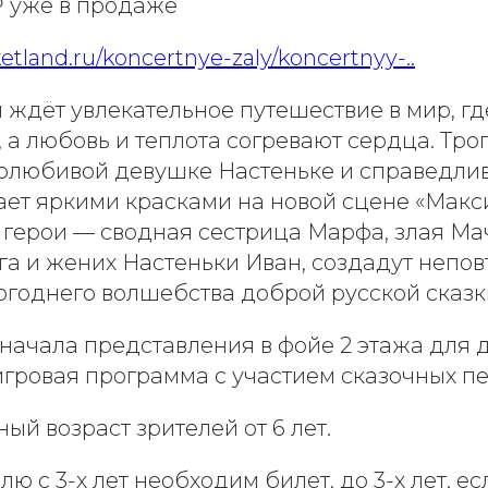
₽ уже в продаже
ketland.ru/koncertnye-zaly/koncertnyy-..
 ждёт увлекательное путешествие в мир, г
 а любовь и теплота согревают сердца. Тро
долюбивой девушке Настеньке и справедлив
ает яркими красками на новой сцене «Макс
 герои — сводная сестрица Марфа, злая Ма
Яга и жених Настеньки Иван, создадут непо
огоднего волшебства доброй русской сказк
 начала представления в фойе 2 этажа для 
игровая программа с участием сказочных п
й возраст зрителей от 6 лет.
ю с 3-х лет необходим билет, до 3-х лет, ес