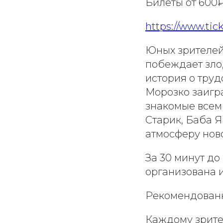
Билеты от 600
https://www.tic
Юных зрителей
побеждает зло,
история о тру
Морозко заигр
знакомые всем
Старик, Баба 
атмосферу нов
За 30 минут до
организована 
Рекомендованны
Каждому зрител