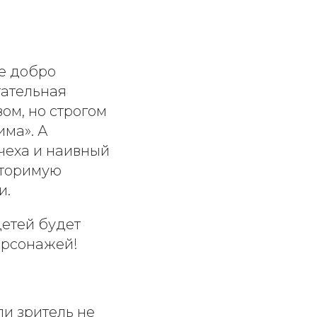
де добро
гательная
ом, но строгом
има». А
чеха и наивный
вторимую
и.
детей будет
ерсонажей!
ли зритель не