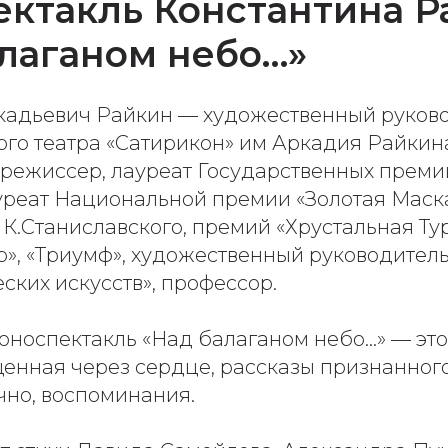
ктакль Константина Р
лаганом небо…»
кадьевич Райкин — художественный руков
ого театра «Сатирикон» им Аркадия Райкин
 режиссер, лауреат Государственных преми
реат Национальной премии «Золотая Маска
К.Станиславского, премий «Хрустальная Тур
ир», «Триумф», художественный руководите
ких искусств», профессор.
оноспектакль «Над балаганом небо…» — это
щенная через сердце, рассказы признанног
чно, воспоминания.