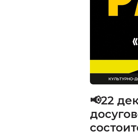
📢22 де
досугов
состоит