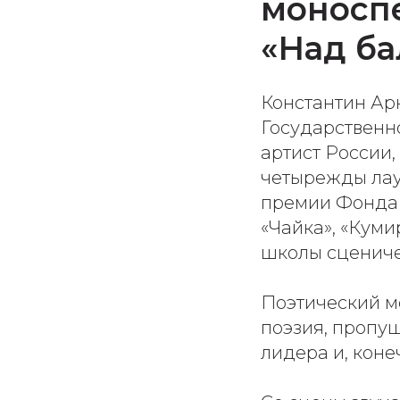
моноспе
«Над ба
Константин Ар
Государственн
артист России,
четырежды лау
премии Фонда 
«Чайка», «Кум
школы сценичес
Поэтический м
поэзия, пропу
лидера и, коне