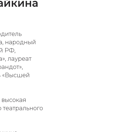
айкина
одитель
а, народный
й РФ,
», лауреат
андот»,
ль «Высшей
 высокая
о театрального