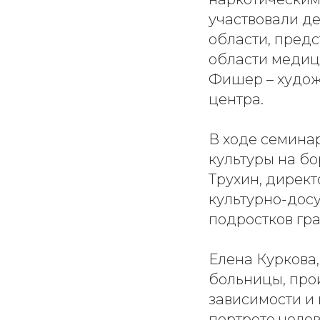
участвовали д
области, предс
области медиц
Фишер – худож
центра.
В ходе семина
культуры на бо
Трухин, директ
культурно-дос
подростков гр
Елена Куркова,
больницы, про
зависимости и
портрете челов