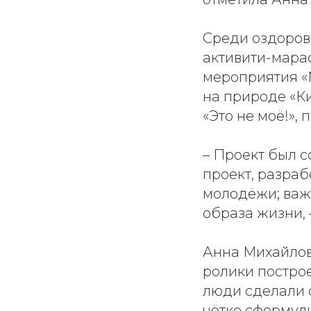
Среди оздоров
активити-мараф
мероприятия «
на природе «К
«Это не моё!»,
– Проект был 
проект, разра
молодёжи; важ
образа жизни,
Анна Михайлов
ролики постро
люди сделали 
чётко сформули