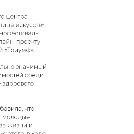
о центра –
ица искусств»,
инофестиваль
нлайн-проекту
й «Триумф».
ально значимый
симостей среди
е здорового
бавила, что
а молодые
за жизни и
е этого, в ходе