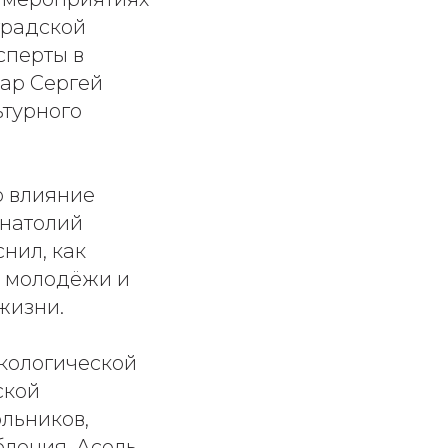
градской
сперты в
ар Сергей
ьтурного
о влияние
Анатолий
нил, как
у молодёжи и
жизни.
ркологической
ской
льников,
бления. Асель