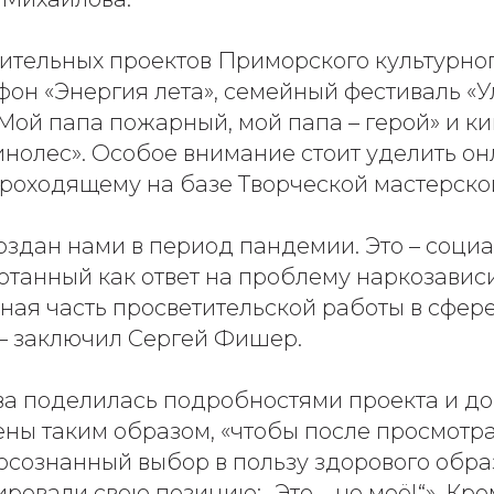
ительных проектов Приморского культурног
он «Энергия лета», семейный фестиваль «Ул
Мой папа пожарный, мой папа – герой» и к
инолес». Особое внимание стоит уделить о
 проходящему на базе Творческой мастерско
создан нами в период пандемии. Это – соци
ботанный как ответ на проблему наркозави
ная часть просветительской работы в сфер
 – заключил Сергей Фишер.
а поделилась подробностями проекта и до
ены таким образом, «чтобы после просмотр
осознанный выбор в пользу здорового обра
ровали свою позицию: „Это – не моё!“». Кром