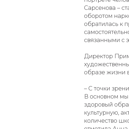
Сарсенова – с
оборотом нарк
обратилась к п
самостоятельн
связанными с э
Директор Прим
художественны
образе жизни 
– С точки зрен
В основном мы
здоровый обра
культурную, ак
количество шко
отметила Анна