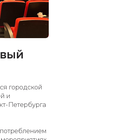
овый
лся городской
й и
кт-Петербурга
употреблением
В мероприятиях