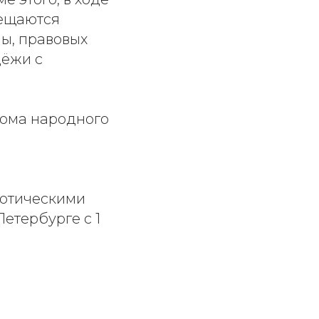
мещаются
ы, правовых
дёжи с
Дома народного
отическими
етербурге с 1