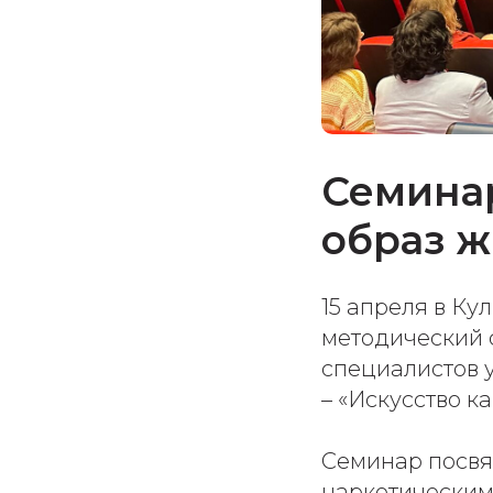
Семинар
образ 
15 апреля в Ку
методический 
специалистов 
– «Искусство к
Семинар посв
наркотическим