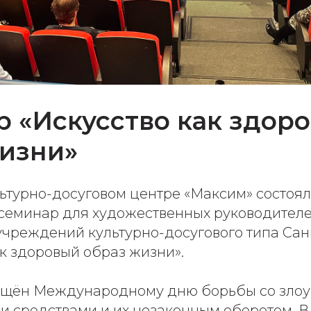
 «Искусство как здор
жизни»
льтурно-досуговом центре «Максим» состоя
семинар для художественных руководителе
учреждений культурно-досугового типа Сан
ак здоровый образ жизни».
ящён Международному дню борьбы со зло
и средствами и их незаконным оборотом. 