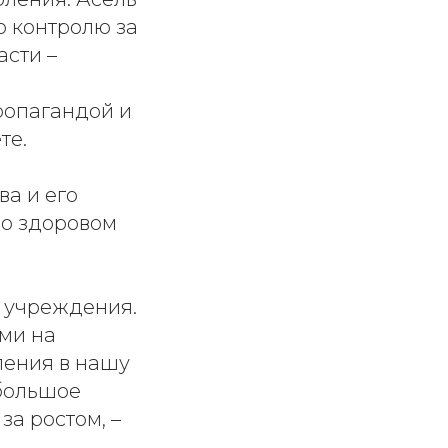
 контролю за
асти –
ропагандой и
те.
а и его
 о здоровом
м учреждения.
ми на
ления в нашу
 большое
за ростом, –