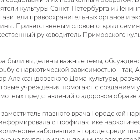
еятели культуры Санкт-Петербурга и Ленин
тавители правоохранительных органов и эк
ины. Приветственным словом открыл семин
ественный руководитель Приморского кул
ра были выделены важные темы, обсужден
рьбу с наркотической зависимостью – так, 
ор Александровского Дома культуры, разъяс
уговые учреждения помогают с созданием 
амотных представлений о здоровом образе 
 заместитель главного врача Городской на
информировала о профилактике наркотиче
 количестве заболевших в городе среди шко
ека из группы риска и причинах злоупотре