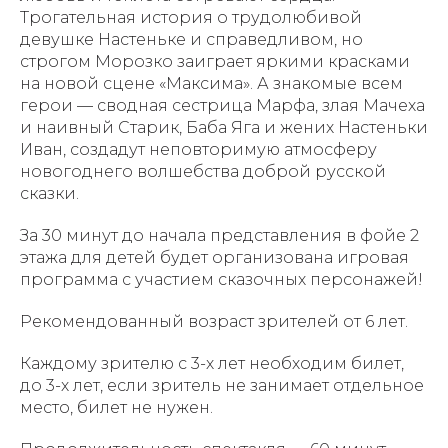
Трогательная история о трудолюбивой
девушке Настеньке и справедливом, но
строгом Морозко заиграет яркими красками
на новой сцене «Максима». А знакомые всем
герои — сводная сестрица Марфа, злая Мачеха
и наивный Старик, Баба Яга и жених Настеньки
Иван, создадут неповторимую атмосферу
новогоднего волшебства доброй русской
сказки.
За 30 минут до начала представления в фойе 2
этажа для детей будет организована игровая
программа с участием сказочных персонажей!
Рекомендованный возраст зрителей от 6 лет.
Каждому зрителю с 3-х лет необходим билет,
до 3-х лет, если зритель не занимает отдельное
место, билет не нужен.